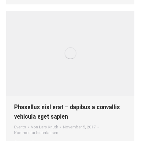
Phasellus nisl erat – dapibus a convallis
vehicula eget sapien
Events
Von
Lars Knuth
November 5, 2017
Kommentar hinterlassen