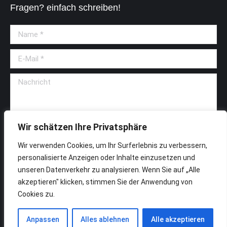
Fragen? einfach schreiben!
Name *
E-Mail *
Nachricht
Wir schätzen Ihre Privatsphäre
Ich habe die Datenschutzbestimmungen zur Kenntnis genommen
und stimme diesen zu.
Wir verwenden Cookies, um Ihr Surferlebnis zu verbessern,
personalisierte Anzeigen oder Inhalte einzusetzen und
Senden
unseren Datenverkehr zu analysieren. Wenn Sie auf „Alle
akzeptieren" klicken, stimmen Sie der Anwendung von
Cookies zu.
Copyright by MOBERAT & BES GMBH
Anpassen
Alles ablehnen
Alle akzeptieren
mail:
info@moberatbes.de
tel:
038371- 55 94